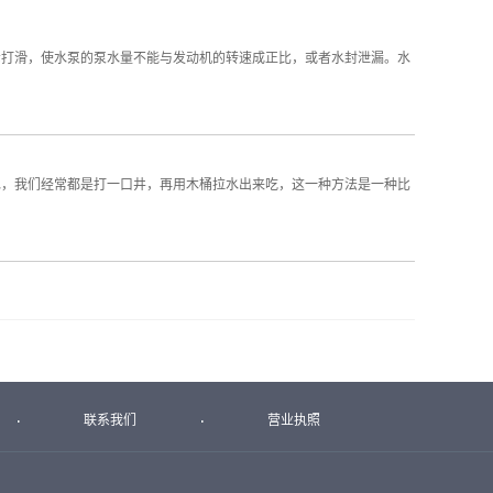
轮打滑，使水泵的泵水量不能与发动机的转速成正比，或者水封泄漏。水
水，我们经常都是打一口井，再用木桶拉水出来吃，这一种方法是一种比
联系我们
营业执照