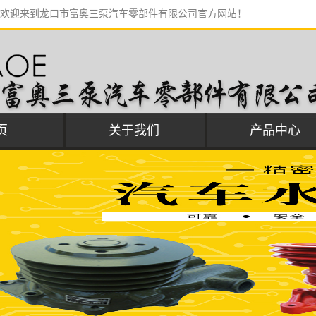
欢迎来到龙口市富奥三泵汽车零部件有限公司官方网站！
页
关于我们
产品中心
公司简介
汽车水泵
联系我们
汽车空压机