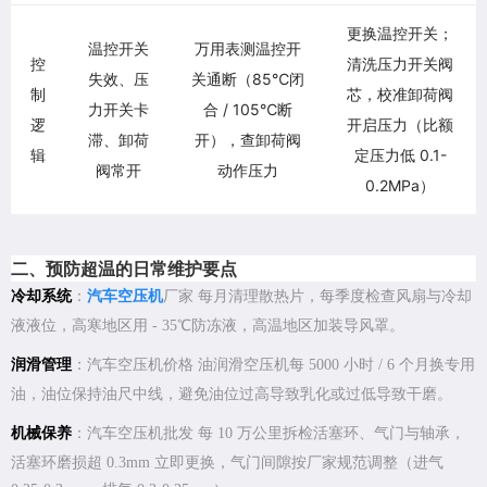
更换温控开关；
温控开关
万用表测温控开
控
清洗压力开关阀
失效、压
关通断（85℃闭
制
芯，校准卸荷阀
力开关卡
合 / 105℃断
逻
开启压力（比额
滞、卸荷
开），查卸荷阀
辑
定压力低 0.1-
阀常开
动作压力
0.2MPa）
二、预防超温的日常维护要点
冷却系统
：
汽车空压机
厂家 每月清理散热片，每季度检查风扇与冷却
液液位，高寒地区用 - 35℃防冻液，高温地区加装导风罩。
润滑管理
：汽车空压机价格 油润滑空压机每 5000 小时 / 6 个月换专用
油，油位保持油尺中线，避免油位过高导致乳化或过低导致干磨。
机械保养
：汽车空压机批发 每 10 万公里拆检活塞环、气门与轴承，
活塞环磨损超 0.3mm 立即更换，气门间隙按厂家规范调整（进气