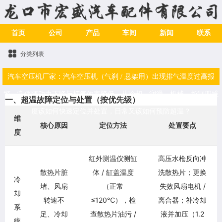
首页
公司
产品
车间
新闻
联系
分类列表
汽车空压机厂家：汽车空压机（气刹 / 悬架用）出现排气温度过高报
警，常伴随动力下降与打气效率降低，从冷却、润滑、机械、控制四维
一、超温故障定位与处置（按优先级）
度该如何快速定位并处置，日常又该如何预防超温？
维
核心原因
定位方法
处置要点
度
红外测温仪测缸
高压水枪反向冲
散热片脏
体 / 缸盖温度
洗散热片；更换
冷
堵、风扇
（正常
失效风扇电机 /
却
转速不
≤120℃），检
离合器；补冷却
系
足、冷却
查散热片油污 /
液并加压（1.2
统