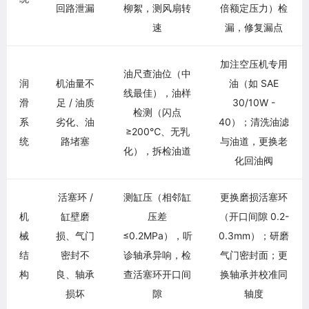
回路泄漏
柳絮，测风扇转
倍额定压力）检
速
漏，修复漏点
加注空压机专用
油尺查油位（中
润
机油量不
油（如 SAE
线最佳），油样
滑
足 / 油质
30/10W -
检测（闪点
系
劣化、油
40）；清洗油滤
≥200℃、无乳
统
路堵塞
与油道，更换老
化），拆检油道
化回油阀
活塞环 /
测缸压（相邻缸
更换磨损活塞环
机
缸壁磨
压差
（开口间隙 0.2-
械
损、气门
≤0.2MPa），听
0.3mm）；研磨
结
密封不
诊轴承异响，检
气门密封面；更
构
良、轴承
查活塞环开口间
换轴承并校准同
损坏
隙
轴度