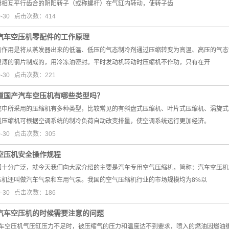
对相互平行齿合的阴阳转子（或称螺杆）在气缸内转动，使转子齿
0-30 点击次数：414
汽车空压机零配件的工作原理
的作用是将从蒸发器出来的低温、低压的气态制冷剂通过压缩转变为高温、高压的气态
很溥的钢片制成的，用冷冻油密封。平时发动机转动时压缩机不作功，只有在开
0-30 点击次数：221
道国产汽车空压机有哪些类型吗？
统中所采用的压缩机有多种类型，比较常见的有斜盘式压缩机、叶片式压缩机、涡旋式
量压缩机可根据空调系统的制冷负荷自动改变排量，使空调系统运行更加经济。
0-30 点击次数：305
空压机安全操作规程
围十分广泛，就今天我们向大家介绍的主要是汽车专用空气压缩机，简称：汽车空压机
压机还叫做汽车气泵和车用气泵。我国的空气压缩机行业的市场规模均为8%以
0-30 点击次数：186
汽车空压机的时候需要注意的问题
。汽车空压机气压缸压力不足时，被压缩气的压力和温度达不到要求，喷入的燃油因燃