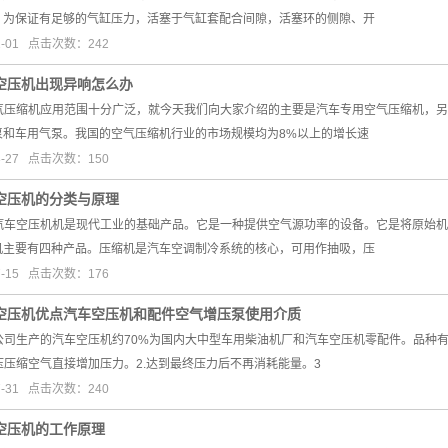
。为保证有足够的气缸压力，活塞于气缸套配合间隙，活塞环的侧隙、开
2-01 点击次数：242
空压机出现异响怎么办
日空气压缩机应用范围十分广泛，就今天我们向大家介绍的主要是汽车专用空气压缩机
泵和车用气泵。我国的空气压缩机行业的市场规模均为8%以上的增长速
3-27 点击次数：150
空压机的分类与原理
日。汽车空压机机是现代工业的基础产品。它是一种提供空气源功率的设备。它是将原
机主要有四种产品。压缩机是汽车空调制冷系统的核心，可用作抽吸，压
7-15 点击次数：176
空压机优点汽车空压机和配件空气增压泵使用介质
日。公司生产的汽车空压机约70%为国内大中型车用柴油机厂和汽车空压机零配件。品
低压压缩空气直接增加压力。2.达到最终压力后不再消耗能量。3
7-31 点击次数：240
空压机的工作原理