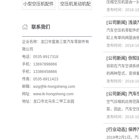
压缩空压机是由一
小型空压机配件
空压机发动机配
发布时间：2018-1
[
公司新闻
]
浅谈
联系我们
汽车空压机零配件
缸上有单向阀是由
企业名称：龙口市富奥三泵汽车零部件有
发布时间：2018-1
限公司
电话：0535-8917318
[
公司新闻
]
你知
手机：13697898866
目前在汽车空调系
手机：13386458866
的两种型式，变排
传真：0535-8911423
发布时间：2018-1
邮箱：wzg@lk-hongsheng.com
[
公司新闻
]
汽车
网址: www.lk-hongsheng.com
地址：龙口市北马东二甲工业园
空气压缩机应用范
泵，因此，汽车空
发布时间：2018-1
[
行业动态
]
保养
2019年2月1日