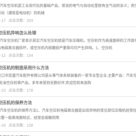
7日，汽车空压机是工业现代化的基础产品，常说的电气与自动化里就有全气动的含义；
原动（通常是电动机）的机械
1-17 点击次数：203
空压机异响怎么处理
2日，汽车空压机厂家表示其实汽车空压机就是汽车压缩机。空压机作为高速旋转的工作
机电磁离合器损坏，或空压机内部磨损严重等均可产生异响。1、空压机
2-12 点击次数：154
空压机的制造采用什么方法
日。龙口市宏盛汽车配件有限公司是从事气体系统装备的一家专业型企业,主要产品：汽车空
,无油空压机等产品。多年来受到无数好评,欢迎您前来选购
2-23 点击次数：178
空压机的保养方法
4日，汽车空压机的保养方法1、汽车空压机电磁离合器是出现异响的常见部位压缩机经
位置一般离地面较近，经常会接触到雨
1-24 点击次数：128