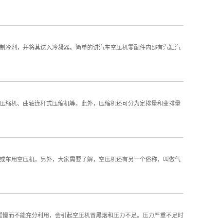
制冷剂，并将其送入冷凝器。简单的讲汽车空压机零配件内部有汽缸汽
压缩机、曲轴连杆式压缩机等。此外，压缩机还可分为定排量和变排量
或车用空压机，另外，大家需要了解，空压机还有另一个俗称，叫做气
油缓慢而不能充分利用，会引起空压机冒黑烟和压力不足。压力严重不足时