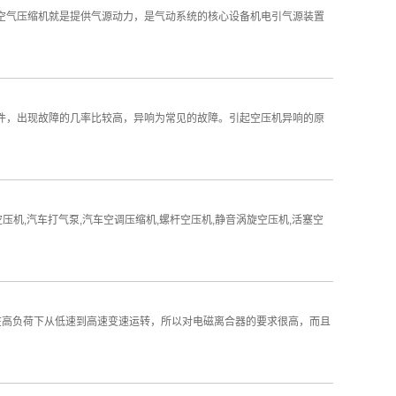
而空气压缩机就是提供气源动力，是气动系统的核心设备机电引气源装置
部件，出现故障的几率比较高，异响为常见的故障。引起空压机异响的原
压机,汽车打气泵,汽车空调压缩机,螺杆空压机,静音涡旋空压机,活塞空
常在高负荷下从低速到高速变速运转，所以对电磁离合器的要求很高，而且