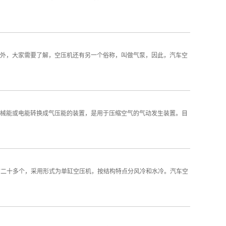
，另外，大家需要了解，空压机还有另一个俗称，叫做气泵，因此，汽车空
始机械能或电能转换成气压能的装置，是用于压缩空气的气动发生装置。目
种有二十多个，采用形式为单缸空压机，按结构特点分风冷和水冷。汽车空