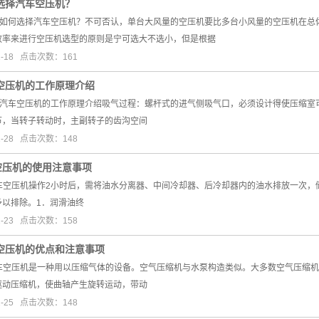
选择汽车空压机？
8日，如何选择汽车空压机？不可否认，单台大风量的空压机要比多台小风量的空压机在
效率来进行空压机选型的原则是宁可选大不选小，但是根据
2-18 点击次数：161
空压机的工作原理介绍
8日，汽车空压机的工作原理介绍吸气过程：螺杆式的进气侧吸气口，必须设计得使压缩
节，当转子转动时，主副转子的齿沟空间
2-28 点击次数：148
空压机的使用注意事项
日汽车空压机操作2小时后，需将油水分离器、中间冷却器、后冷却器内的油水排放一次
予以排除。1．润滑油终
2-23 点击次数：158
空压机的优点和注意事项
日汽车空压机是一种用以压缩气体的设备。空气压缩机与水泵构造类似。大多数空气压
驱动压缩机，使曲轴产生旋转运动，带动
2-25 点击次数：148