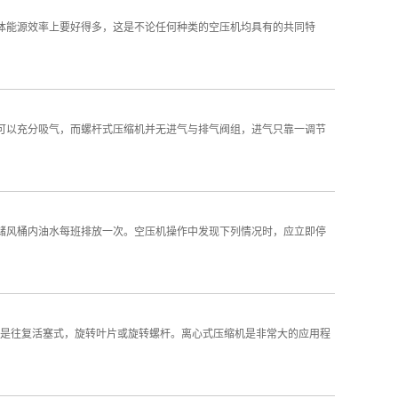
总体能源效率上要好得多，这是不论任何种类的空压机均具有的共同特
室可以充分吸气，而螺杆式压缩机并无进气与排气阀组，进气只靠一调节
，储风桶内油水每班排放一次。空压机操作中发现下列情况时，应立即停
缩机是往复活塞式，旋转叶片或旋转螺杆。离心式压缩机是非常大的应用程