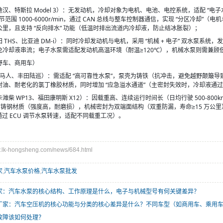
、特斯拉 Model 3）：无发动机，冷却对象为电机、电池、电控系统，适配 “电子水泵
速调节范围 1000-6000r/min，通过 CAN 总线与整车控制器通信，实现 “分区冷却
万公里，且支持 “反向排水” 功能（低温时排出流道内冷却液，防止结冰胀裂）；
 THS、比亚迪 DM-i）：同时冷却发动机与电机，采用 “机械 + 电子” 双水泵
免冷却液串流；电子水泵需适配发动机高温环境（耐温≥120℃），机械水泵则需兼
野车、商用车）
p 牧马人、丰田陆巡）：需适配 “高可靠性水泵”，泵壳为铸铁（抗冲击，避免越野颠簸导
耐油、耐老化的氯丁橡胶材质，同时增加 “应急溢水通道”（主密封失效时，冷却液通
柴 WP13、福田康明斯 X12）：因载重高、连续运行时间长（日均行驶 500-800km
叶轮为铸钢材质（强度高，耐磨损），机械密封为双端面结构（双重防漏，寿命≥15 万
通过 ECU 调节水泵转速，适配不同载重工况）。
k-hongsheng.com/news/684.html
家
,
汽车水泵价格
,
汽车水泵批发
家：汽车水泵的核心结构、工作原理是什么，电子与机械型号有何关键差异？
厂家：汽车空压机的核心功能与分类的核心差异是什么？不同车型（如商用车、乘用
故障该如何处理？