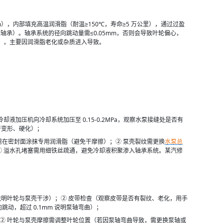
mm），内部填充高温润滑脂（耐温≥150℃，寿命≥5 万公里），通过过盈
承）。轴承系统的径向跳动量需≤0.05mm，否则会导致叶轮偏心，
上），主要因润滑脂老化或杂质进入导致。
加压机向冷却系统加压至 0.15-0.2MPa，观察水泵接缝处是否有
否变形、硬化）；
需在密封面涂抹专用润滑脂（避免干摩擦）；② 泵壳裂纹需更换
水泵总
③ 溢水孔堵塞需用细铁丝疏通，避免冷却液积聚渗入轴承系统。某汽修
，说明叶轮与泵壳干涉）；② 皮带检查（观察皮带是否有裂纹、老化，用手
跳动，超过 0.1mm 说明泵轴弯曲）；
）；② 叶轮与泵壳摩擦需调整叶轮位置（若因泵轴弯曲导致，需更换泵轴或