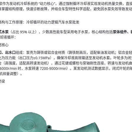
水泵作为发动机冷却系统的 “动力核心”，通过强制循环冷却液实现发动机热量交换，
准掌握结构原理，快速诊断故障，并结合车型特性科学适配，避免因水泵失效导致发
结构与工作原理：冷却循环的动力逻辑汽车水泵批发
式水泵
（占比 95% 以上），少数高性能车型采用电子水泵，核心结构包括
泵体组件、
冷却液循环：
送核心
口、出水口
组成：泵壳为铸铁或铝合金材质（铸铁耐高压，适配柴油发动机；铝合金轻
压力能（出口压力≥0.15MPa），确保冷却液高效输送至发动机水套。叶轮多为闭式结构（
（高强度，适配高转速发动机），通过花键或螺栓与泵轴刚性连接，转速与发动机曲轴转
 6000r/min 时，水泵转速 7200-9000r/min）。某发动机测试数据显示，闭式
发动机排量调整）。
桥梁