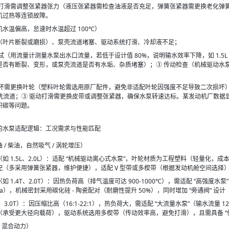
带打滑需调整张紧器张力（液压张紧器需检查油液是否充足，弹簧张紧器需更换老化弹
机过热等连锁故障。
水温偏高，怠速时水温超过 100℃）
（叶片断裂或磨损）、泵壳流道堵塞、驱动系统打滑、冷却液不足；
试（用流量计测量水泵出水口流量，若低于设计值 80%，说明输水效率下降，如 1.5L 
是否有断裂、变形，或泵壳流道是否有水垢、杂质堵塞）；③ 传动检查（机械驱动水
损坏需更换叶轮（塑料叶轮需选用原厂配件，避免非适配叶轮因强度不足导致二次损坏
）冲洗流道；③ 驱动打滑需更换皮带或调整张紧器，确保水泵转速达标。某发动机厂数据显示
积碳等问题。
的水泵适配逻辑：工况需求与性能匹配
/ 柴油，自然吸气 / 涡轮增压）
 1.5L、2.0L）：适配 “机械驱动离心式水泵”，叶轮材质为工程塑料（轻量化，成本低
配（多采用弹簧张紧器，维护便捷），适配 V 型带或多楔带（根据发动机舱空间选择
 1.4T、2.0T）：因热负荷高（排气温度可达 900-1000℃），需适配 “高强
25MPa），机械密封采用碳化硅 - 陶瓷配对（耐磨性提升 50%），同时增加 “旁通阀
、3.0T）：因压缩比高（16:1-22:1），热负荷大，需适配 “大流量水泵”（输水流量 1
（承受更大径向载荷），驱动系统选用多楔带（传动效率高，避免打滑），且需具备 “
/ 混合动力）