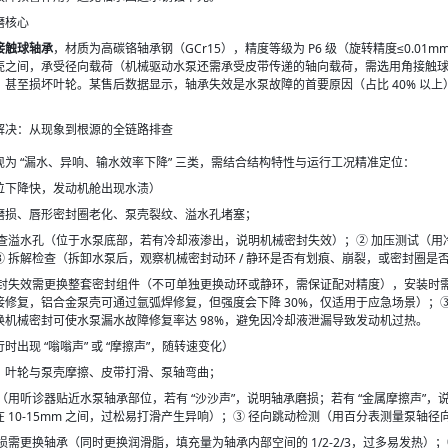
磨核心
接触球轴承
，材质为高碳铬轴承钢（GCr15），精度等级为 P6 级（旋转精度≤0.01
壳之间，承受径向载荷（机械驱动水泵还需承受皮带传递的轴向载荷，需选用角接触球轴
，甚至损坏叶轮。某售后数据显示，轴承失效是水泵故障的首要原因（占比 40% 以
解决：从现象到根源的全链路排查
为 “漏水、异响、输水效率下降” 三类，需结合结构特性与运行工况精准定位：
位下降快，发动机舱出现水渍）
磨损、唇形密封圈老化、泵壳裂纹、溢水孔堵塞；
查溢水孔（位于水泵底部，若有冷却液渗出，说明机械密封失效）；② 加压测试（用冷却液
 拆解检查（拆卸水泵后，观察机械密封动环 / 静环是否有划痕、崩裂，或密封圈是
密封失效需更换整套密封组件（不可单独更换动环或静环，需保证配对精度），安装时
接修复，铝合金泵壳可通过氩弧焊修复，但强度会下降 30%，仅适用于应急场景）；
换机械密封可使水泵漏水故障修复率达 98%，避免因冷却液泄漏导致发动机过热。
出现 “嗡嗡声” 或 “摩擦声”，随转速变化）
、叶轮与泵壳摩擦、皮带打滑、泵轴弯曲；
（用听诊器贴近水泵轴承部位，若有 “沙沙声”，说明轴承磨损；若有 “金属摩擦声”
 10-15mm 之间，过松易打滑产生异响）；③ 径向跳动检测（用百分表测量泵轴径向
损需更换轴承（同时更换润滑脂，填充量为轴承内部空间的 1/2-2/3，过多易发热