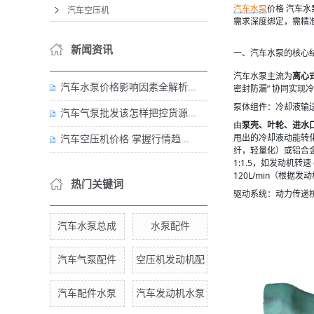
汽车水泵
价格 汽车
汽车空压机
需求深度绑定，需精
新闻资讯
一、汽车水泵的核心
汽车水泵主流为
离心
汽车水泵价格影响因素全解析...
密封防漏” 协同实现
泵体组件：冷却液输
汽车气泵批发该怎样把控货源...
由
泵壳、叶轮、进水
甩出的冷却液动能转化为
汽车空压机价格 掌握行情趋...
纤，轻量化）或铝合金
1:1.5，如发动机转速
120L/min（根据
热门关键词
驱动系统：动力传递
汽车水泵总成
水泵配件
汽车气泵配件
空压机发动机配
汽车配件水泵
汽车发动机水泵