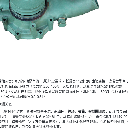
驱动
两类：机械驱动是主流，通过 “皮带轮 + 张紧器” 与发动机曲轴连接，皮带类型为
机构保持皮带张力（张力值 250-400N，过松易打滑，过紧易导致水泵轴承过载）；电
，通过 ECU（发动机控制器）根据冷却液温度智能调节转速（如水温低于 80℃时低转速
百公里油耗可降低 0.3-0.5L）。
泄漏关键
 “唇形密封圈” 结构：机械密封是主流，由
动环、静环、弹簧、密封圈
组成，动环与泵轴
好），弹簧提供预紧力使两环紧密贴合，静态泄漏量≤5mL/h（符合 GB/T 1814
密封，但寿命短（2-3 万公里需更换），易因橡胶老化导致泄漏。在机械密封外侧，
故障预警作用，避免轴承因进水锈蚀卡死。