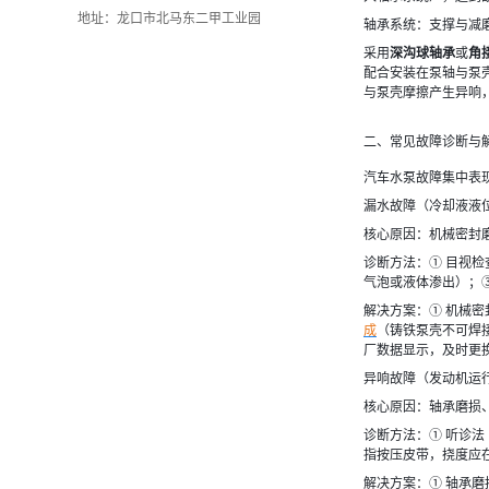
地址：龙口市北马东二甲工业园
轴承系统：支撑与减
采用
深沟球轴承
或
角
配合安装在泵轴与泵
与泵壳摩擦产生异响
二、常见故障诊断与
汽车水泵故障集中表现
漏水故障（冷却液液
核心原因：机械密封
诊断方法：① 目视检
气泡或液体渗出）；③
解决方案：① 机械
成
（铸铁泵壳不可焊
厂数据显示，及时更
异响故障（发动机运行时
核心原因：轴承磨损
诊断方法：① 听诊法
指按压皮带，挠度应在
解决方案：① 轴承磨