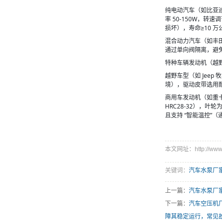
纯电动汽车（如比亚迪汉
率 50-150W，转
损坏），寿命≥10 
混合动力汽车（如丰田
通过单向阀隔离，避
特种车辆发动机（越
越野车型（如 Jee
境），驱动皮带选用
商用车发动机（如重卡潍
HRC28-32），
且支持 “智能温控”（
本文网址：http://www.l
关键词：
汽车水泵厂
上一篇：
汽车水泵厂
下一篇：
汽车空压机
障其稳定运行，常见