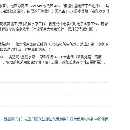
”，电压为高压 12V/24V 或低压 48V（根据车型电压平台选择），功
”（电机与电池独立循环，按需调节流量）；需具备 IP67 防水等级（避免涉水时
系统，发动机高温工况时机械水泵工作，低速或纯电模式时电子水泵工作，两者
顾低转速时的输水效率（叶轮采用大倾角设计，提升低转速流量）。
致裂纹），轴承采用密封式结构（IP6K9K 防尘防水，适应沙尘、涉水环
过应急通道排出，避免立即熄火）；
），需适配 “重载水泵”，泵轴采用 40Cr 合金钢（调质处理，硬度 
公里），驱动系统采用齿轮传动（而非皮带，避免长途运行时皮带断裂），
车、新能源汽车）选型时需关注哪些关键参数？日常使用与维护中如何保