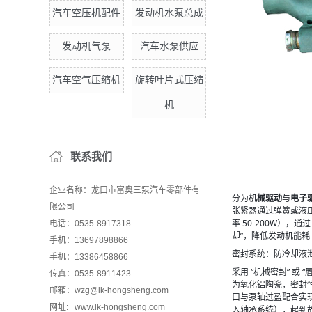
汽车空压机配件
发动机水泵总成
发动机气泵
汽车水泵供应
汽车空气压缩机
旋转叶片式压缩
机
联系我们
企业名称：龙口市富奥三泵汽车零部件有
分为
机械驱动
与
电子
限公司
张紧器通过弹簧或液压
率 50-200W）
电话：0535-8917318
却”，降低发动机能耗（
手机：13697898866
密封系统：防冷却液
手机：13386458866
采用 “机械密封” 或
传真：0535-8911423
为氧化铝陶瓷，密封性
邮箱：wzg@lk-hongsheng.com
口与泵轴过盈配合实现
网址: www.lk-hongsheng.com
入轴承系统），起到