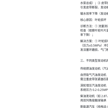
水泵总成）；③ 皮
引发皮带断裂、发动
输水效率下降（发动机
核心原因：叶轮损坏
诊断方法：① 流量测
检查（观察叶轮叶片
率下降）；
解决方案：① 叶轮
（压力≤0.5MPa
发活塞环磨损、气门
三、不同类型发动机
传统燃油发动机（汽油 
自然吸气汽油发动机（如
需注重皮带张紧器匹
涡轮增压汽油发动机（如
系统压力 0.2-0.
柴油发动机（如 2.8T
用双列角接触球轴承
新能源汽车（纯电动 