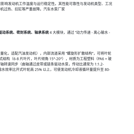
直接影响发动机工作温度与运行稳定性。其性能可靠性与发动机类型、工况
动机过热、拉缸等严重故障。汽车水泵厂家
驱动系统、密封系统、轴承系
统
4 大模块，通过 “动力传递 - 离心输水 - 
量化，适配汽油发动机），内部流道采用 “螺旋形扩散结构”，可将叶轮
6-8 片叶片，叶片倾角 15°-20°），材质为工程塑料（PA6 + 玻
速同步（曲轴通过皮带或链条驱动水泵，传动比通常为 1:1.2-
叶轮的输水效率比开式叶轮高 25% 以上，可使发动机冷却液循环量提升至 80-