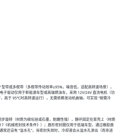
 V 型带或多楔带（多楔带传动效率≥95%，噪音低，适配高转速场景），
子驱动仅用于新能源车型或高端燃油车，采用 12V/24V 直流电机（功
运行，高于 95℃时高转速运行），无需依赖发动机曲轴，可实现 “按需冷
同步旋转（材质为碳化硅或石墨，耐磨性强），静环固定在泵壳上（材质
9-2017《机械密封技术条件》）；唇形密封圈仅用于低端车型，通过橡胶唇
通常还设有 “溢水孔”，当密封失效时，冷却液会从溢水孔渗出（而非进