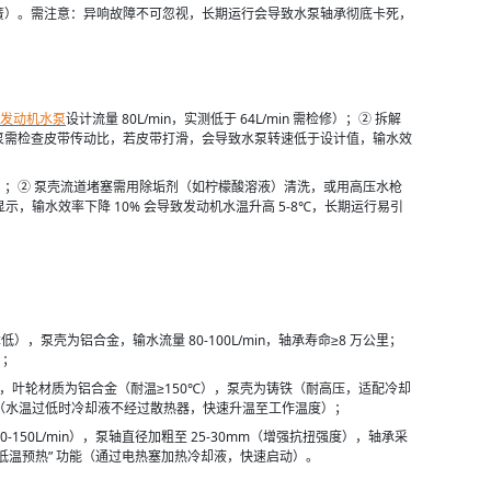
簧）。需注意：异响故障不可忽视，长期运行会导致水泵轴承彻底卡死，
发动机水泵
设计流量 80L/min，实测低于 64L/min 需检修）；② 拆解
泵需检查皮带传动比，若皮带打滑，会导致水泵转速低于设计值，输水效
）；② 泵壳流道堵塞需用除垢剂（如柠檬酸溶液）清洗，或用高压水枪
，输水效率下降 10% 会导致发动机水温升高 5-8℃，长期运行易引
），泵壳为铝合金，输水流量 80-100L/min，轴承寿命≥8 万公里；
）；
度水泵”，叶轮材质为铝合金（耐温≥150℃），泵壳为铸铁（耐高压，适配冷却
” 设计（水温过低时冷却液不经过散热器，快速升温至工作温度）；
20-150L/min），泵轴直径加粗至 25-30mm（增强抗扭强度），轴承采
低温预热” 功能（通过电热塞加热冷却液，快速启动）。